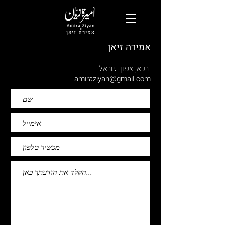
אמירה זיאן
ירכא, צפון ישראל
amiraziyan@gmail.com